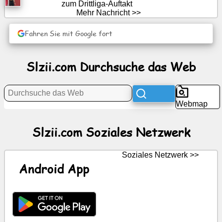
zum Drittliga-Auftakt
Netzwerk
Mehr Nachricht >>
Fahren Sie mit Google fort
Nachricht
Kostenlose
Slzii.com Durchsuche das Web
Symbole
ChatGPT
Webmap
Wiki
Slzii.com Soziales Netzwerk
Kontakte
Soziales Netzwerk >>
Android App
Spiele
Durchsuche
das
Web