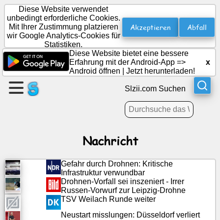
Diese Website verwendet
unbedingt erforderliche Cookies.
Akzeptieren
Abfall
Mit Ihrer Zustimmung platzieren
wir Google Analytics-Cookies für
Erstellen
Statistiken.
Sie
Diese Website bietet eine bessere
eine
Erfahrung mit der Android-App =>
x
Android öffnen
|
Jetzt herunterladen!
Seite
Slzii.com Suchen
Gruppe
erstellen
Nachricht
Artikel
Gefahr durch Drohnen: Kritische
Agenda
Infrastruktur verwundbar
Drohnen-Vorfall sei inszeniert - Irrer
Russen-Vorwurf zur Leipzig-Drohne
Unterhaltung
TSV Weilach Runde weiter
Neustart misslungen: Düsseldorf verliert
Soziales