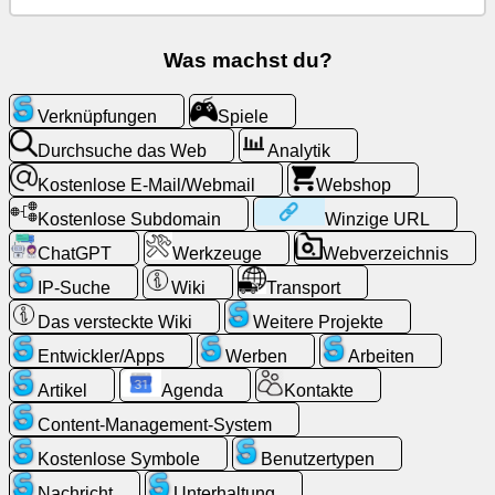
Kostenlose
Was machst du?
E-
Mail/Webmail
Verknüpfungen
Spiele
Durchsuche das Web
Analytik
Analytik
Kostenlose E-Mail/Webmail
Webshop
Webshop
Kostenlose Subdomain
Winzige URL
ChatGPT
Werkzeuge
Webverzeichnis
Entwickler/Apps
IP-Suche
Wiki
Transport
Werkzeuge
Das versteckte Wiki
Weitere Projekte
Entwickler/Apps
Werben
Arbeiten
Arbeiten
Artikel
Agenda
Kontakte
Content-Management-System
Webverzeichnis
Kostenlose Symbole
Benutzertypen
Winzige
Nachricht
Unterhaltung