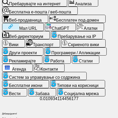
Бесплатна
Пребарувајте на интернет
Анализа
е-
пошта
Бесплатна е-пошта / веб-пошта
/
Веб-продавница
Бесплатен под-домен
веб-
Мал URL
ChatGPT
Алатки
пошта
Веб-директориум
Пребарување на IP
Анализа
Вики
Транспорт
Скриеното вики
Други проекти
Програмери / Апликации
Веб-
продавница
Рекламирајте
Работа
Статии
Агенда
Контакти
Програмери
Систем за управување со содржина
/
Апликации
Бесплатни икони
Типови на корисници
Вести
Забава
Социјална мрежа
0.010934114456177
Алатки
Работа
Добредојдовте!