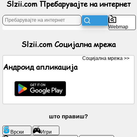
Slzii.com Пребарувајте на интернет
Вести
Бесплатни
Webmap
икони
Slzii.com Социјална мрежа
ChatGPT
Социјална мрежа >>
Вики
Андроид апликација
Контакти
Игри
Пребарувајте
што правиш?
на
интернет
Врски
Игри