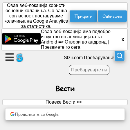
Оваа веб-локација користи
основни колачиња. Со ваша
Прифати
Одбивање
согласност, поставуваме
колачиња на Google Analytics
Направете
за статистика.
страница
Оваа веб-локација има подобро
искуство во апликацијата за
x
Android =>
Отвори во андроид
|
Креирај
Преземете го сега!
група
Slzii.com Пребарување
Статии
Вести
Агенда
Повеќе Вести >>
Забава
Продолжете со Google
Социјална
мрежа