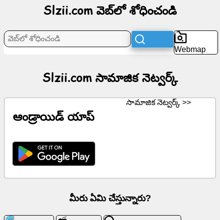
Slzii.com వెబ్‌లో శోధించండి
నెట్వర్క్
వార్తలు
Webmap
ఉచిత
చిహ్నాలు
Slzii.com సామాజిక నెట్వర్క్
ChatGPT
సామాజిక నెట్వర్క్ >>
ఆండ్రాయిడ్ యాప్
వికీ
పరిచయాలు
ఆటలు
వెబ్‌లో
మీరు ఏమి చేస్తున్నారు?
శోధించండి