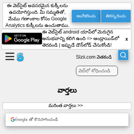
ఈ వెబ్‌సైట్ అవసరమైన కుక్కీలను
ఉపయోగిస్తుంది. మీ సమ్మతితో,
అంగీకరించు
తిరస్కరించు
మేము గణాంకాల కోసం Google
ఒక
Analytics కుక్కీలను ఉంచుతాము.
ఈ వెబ్‌సైట్ android యాప్‌లో మెరుగైన
పేజీని
అనుభవాన్ని కలిగి ఉంది =>
ఆండ్రాయిడ్‌లో
x
సృష్టించండి
తెరవండి
|
ఇప్పుడే డౌన్‌లోడ్ చేసుకోండి!
సమూహాన్ని
Slzii.com వెతకండి
సృష్టించండి
వార్తలు
వ్యాసాలు
ఎజెండా
మరింత వార్తలు >>
వినోదం
Google తో కొనసాగించండి
సామాజిక