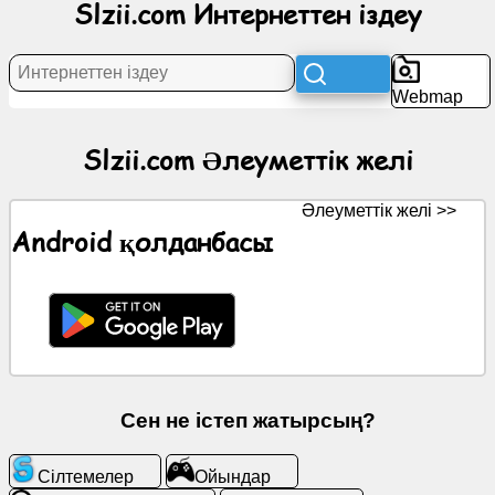
Slzii.com Интернеттен іздеу
желі
Жаңалықтар
Webmap
Тегін
Slzii.com Әлеуметтік желі
белгішелер
Әлеуметтік желі >>
ChatGPT
Android қолданбасы
Wiki
Контактілер
Ойындар
Сен не істеп жатырсың?
Интернеттен
іздеу
Сілтемелер
Ойындар