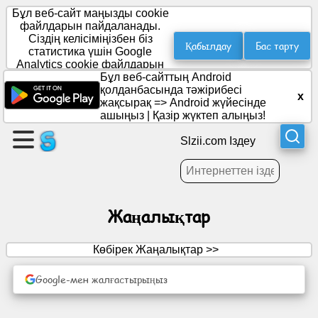
Бұл веб-сайт маңызды cookie
файлдарын пайдаланады.
Сіздің келісіміңізбен біз
Қабылдау
Бас тарту
статистика үшін Google
Бет
Analytics cookie файлдарын
жасау
орналастырамыз.
Бұл веб-сайттың Android
қолданбасында тәжірибесі
x
жақсырақ =>
Android жүйесінде
Топ
ашыңыз
|
Қазір жүктеп алыңыз!
құру
Slzii.com Іздеу
Мақалалар
Жаңалықтар
Күн
тәртібі
Көбірек Жаңалықтар >>
Ойын-
Google-мен жалғастырыңыз
сауық
Әлеуметтік