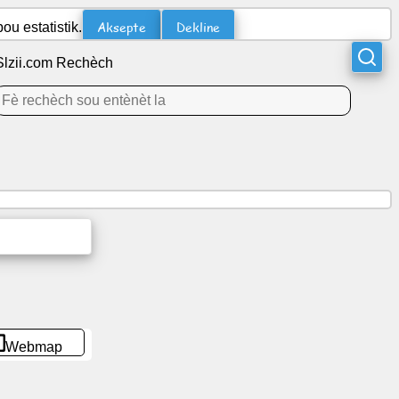
Aksepte
Dekline
u estatistik.
Slzii.com Rechèch
Webmap