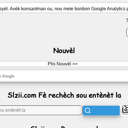
syèl. Avèk konsantman ou, nou mete bonbon Google Analytics po
Nouvèl
Plis Nouvèl >>
k Google
Slzii.com Fè rechèch sou entènèt la