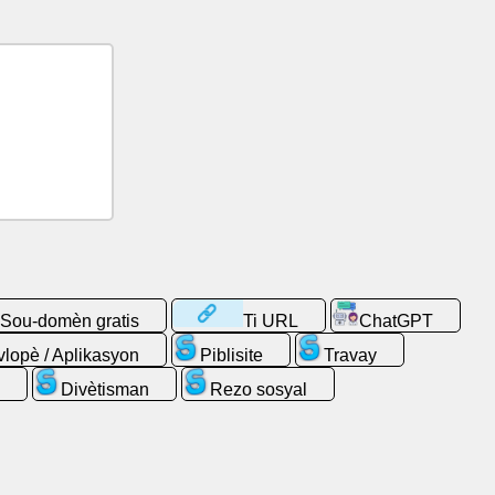
Sou-domèn gratis
Ti URL
ChatGPT
lopè / Aplikasyon
Piblisite
Travay
l
Divètisman
Rezo sosyal