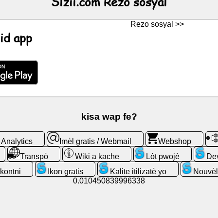
Slzii.com Rezo sosyal
Rezo sosyal >>
id app
kisa wap fe?
Analytics
Imèl gratis / Webmail
Webshop
Transpò
Wiki a kache
Lòt pwojè
Dev
kontni
Ikon gratis
Kalite itilizatè yo
Nouvè
0.010450839996338