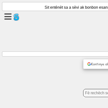
Sit entènèt sa a sèvi ak bonbon esan
Kreye
yon
paj
Kreye
gwoup
Kontinye a
Atik
Agenda
Divètisman
Rezo
sosyal